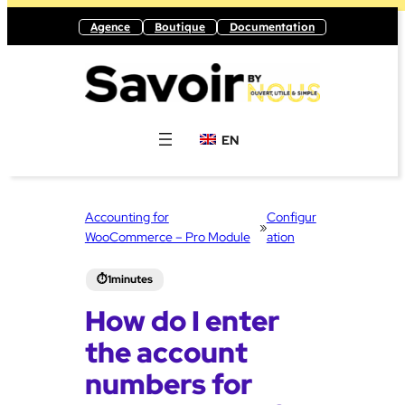
Skip
Agence
Boutique
Documentation
to
content
EN
Accounting for
Configur
»
WooCommerce – Pro Module
ation
How do I enter
the account
numbers for