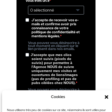
Vous êtes un.e
0 sélectionné
J’accepte de recevoir vos e-
mails et confirme avoir pris
connaissance de votre
politique de confidentialité et
mentions légales.
Vous pouvez vous désinscrire à
tout moment en cliquant sur le
lien présent dans nos emails.
J'accepte que mes clics
soient suivis (pixels de
suivis) pour permettre à
l'Agence NOUS de suivre
uniquement mes visites et
ouvertures de liens/images
(pas de profiling et pas de
pubs ciblées chez NOUS).
Vous pouvez vous désinscrire à
tout moment en cliquant sur le
lien présent dans le pied de page
Cookies
de nos emails.
S’inscrire
Nous utilisons très peu de cookies sur ce site, néanmoins ils sont utiles pour