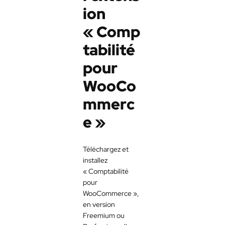
ion
« Comp
tabilité
pour
WooCo
mmerc
e »
Téléchargez et
installez
« Comptabilité
pour
WooCommerce »,
en version
Freemium ou