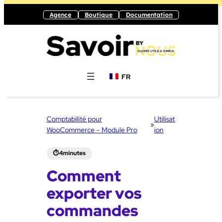
Aller
Agence
Boutique
Documentation
au
contenu
FR
Comptabilité pour
Utilisat
»
WooCommerce – Module Pro
ion
Comment
exporter vos
commandes