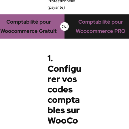
Professionnelle
(payante)
Comptabilité pour
Comptabilité pour
OU
Woocommerce Gratuit
Woocommerce PRO
1.
Configu
rer vos
codes
compta
bles sur
WooCo