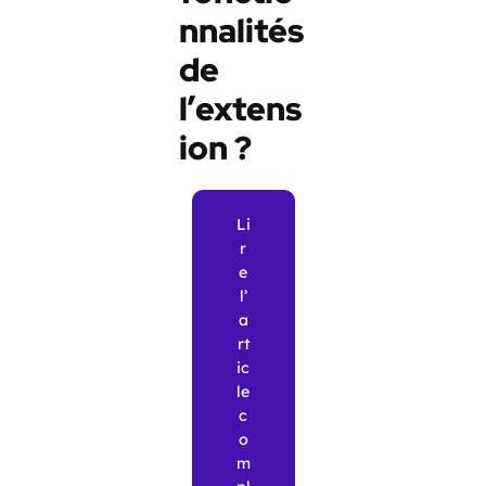
nnalités
de
l’extens
ion ?
Li
r
e
l’
a
rt
ic
le
c
o
m