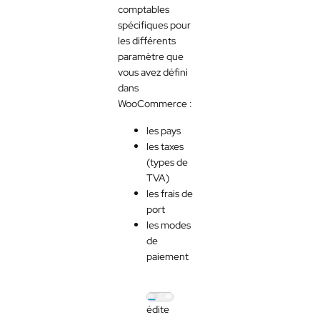
comptables
spécifiques pour
les différents
paramètre que
vous avez défini
dans
WooCommerce :
les pays
les taxes
(types de
TVA)
les frais de
port
les modes
de
paiement
édite