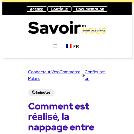
Aller
Agence
Boutique
Documentation
au
contenu
FR
Connecteur WooCommerce
Configurati
»
Polaris
on
Comment est
réalisé, la
nappage entre