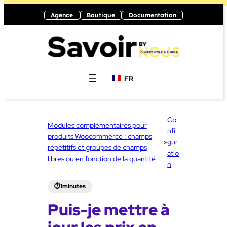
Aller
Agence
Boutique
Documentation
au
contenu
FR
Co
Modules complémentaires pour
nfi
produits Woocommerce : champs
»
gur
répétitifs et groupes de champs
atio
libres ou en fonction de la quantité
n
Puis-je mettre à