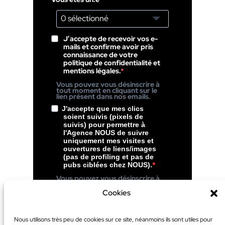
0 sélectionné
J’accepte de recevoir vos e-
mails et confirme avoir pris
connaissance de votre
politique de confidentialité et
mentions légales.
Vous pouvez vous désinscrire à
tout moment en cliquant sur le
lien présent dans nos emails.
J'accepte que mes clics
soient suivis (pixels de
suivis) pour permettre à
l'Agence NOUS de suivre
uniquement mes visites et
ouvertures de liens/images
(pas de profiling et pas de
pubs ciblées chez NOUS).
Vous pouvez vous désinscrire à
tout moment en cliquant sur le
lien présent dans le pied de page
Cookies
de nos emails.
S’inscrire
Nous utilisons très peu de cookies sur ce site, néanmoins ils sont utiles pour