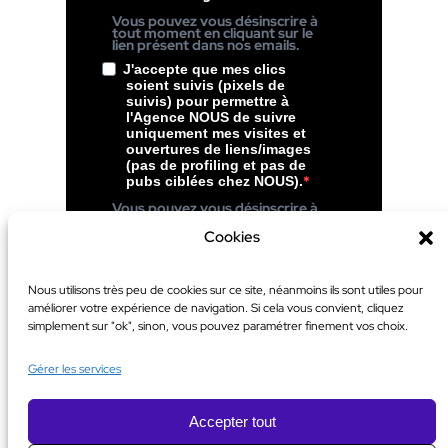
Vous pouvez vous désinscrire à
tout moment en cliquant sur le
lien présent dans nos emails.
J'accepte que mes clics
soient suivis (pixels de
suivis) pour permettre à
l'Agence NOUS de suivre
uniquement mes visites et
ouvertures de liens/images
(pas de profiling et pas de
pubs ciblées chez NOUS).
Vous pouvez vous désinscrire à
tout moment en cliquant sur le
lien présent dans le pied de page
Cookies
de nos emails.
S’inscrire
Nous utilisons très peu de cookies sur ce site, néanmoins ils sont utiles pour
améliorer votre expérience de navigation. Si cela vous convient, cliquez
simplement sur "ok", sinon, vous pouvez paramétrer finement vos choix.
Gérer les services
Accepter tout