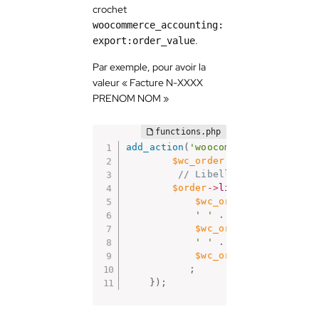
crochet
woocommerce_accounting:
.
export:order_value
Par exemple, pour avoir la
valeur « Facture N-XXXX
PRENOM NOM »
add_action
(
'woocommerce_accountin
$wc_order
=
new
WC_Order
(
// Libellé
$order
-
>
lib
=
'Facture N-
$wc_order
-
>
get_id
(
)
.
' '
.
$wc_order
-
>
get_billin
' '
.
$wc_order
-
>
get_billin
;
}
)
;