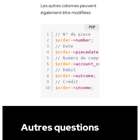
Les autres colonnes peuvent
également être modifiées
// N° de piece
$order
-
>
number
;
// Date
$order
-
>
piecedate
;
// Numéro de compte
$order
-
>
account_cust
;
// Débit
$order
-
>
outcome
;
// Crédit
$order
-
>
income
;
Autres questions