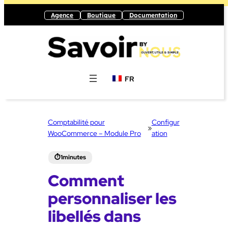
Aller
Agence
Boutique
Documentation
au
contenu
FR
Comptabilité pour
Configur
»
WooCommerce – Module Pro
ation
Comment
personnaliser les
libellés dans