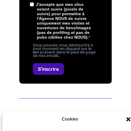
J'accepte que mes clics
soient suivis (pixels de
suivis) pour permettre à
l'Agence NOUS de suivre
uniquement mes visites et
ouvertures de liens/images
(pas de profiling et pas de
pubs ciblées chez NOUS).
Vous pouvez vous désinscrire à
tout moment en cliquant sur le
lien présent dans le pied de page
de nos emails.
S’inscrire
Conçu par
NOUS, Ouvert, Utile & Simple
avec
WordPress
Cookies
No Result
Website Carbon